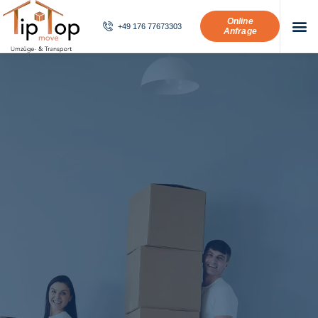
Online
+49 176 77673303
Anfrage